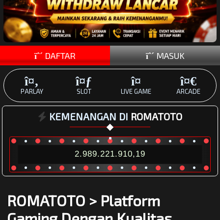
DAFTAR
MASUK
PARLAY
SLOT
LIVE GAME
ARCADE
KEMENANGAN DI
ROMATOTO
2.989.221.910,19
ROMATOTO > Platform
Gaming Dengan Kualitas